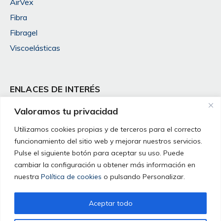
AirVex
Fibra
Fibragel
Viscoelásticas
ENLACES DE INTERÉS
Mi cuenta
Valoramos tu privacidad
Condiciones de venta
Utilizamos cookies propias y de terceros para el correcto
Contacto
funcionamiento del sitio web y mejorar nuestros servicios.
Pulse el siguiente botón para aceptar su uso. Puede
Aviso legal
cambiar la configuración u obtener más información en
Política de cookies
nuestra
Política de cookies
o pulsando Personalizar.
Política de privacidad
Aceptar todo