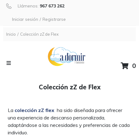
Llámenos:
967 673 262
Iniciar sesión
/
Registrarse
Inicio
/
Colección zZ de Flex
0
Colchones
Colección zZ de Flex
Bases
La
colección zZ flex
ha sido diseñada para ofrecer
Colchones Articulados
una experiencia de descanso personalizada,
adaptándose a las necesidades y preferencias de cada
Packs Articulados
individuo.